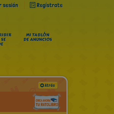
ar sesión
Regístrate
RIBIR
MI TABLÓN
 SE
DE ANUNCIOS
DE
Atrás