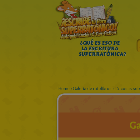
¿QUÉ ES ESO DE
LA ESCRITURA
SUPERRATÓNICA?
Home
›
Galería de ratolibros
›
15 cosas sob
Ga