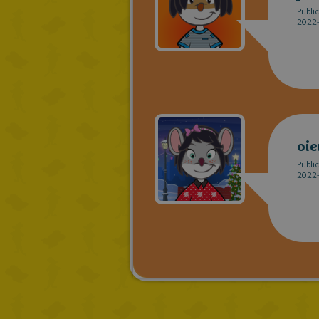
Publi
2022-
oie
Publi
2022-