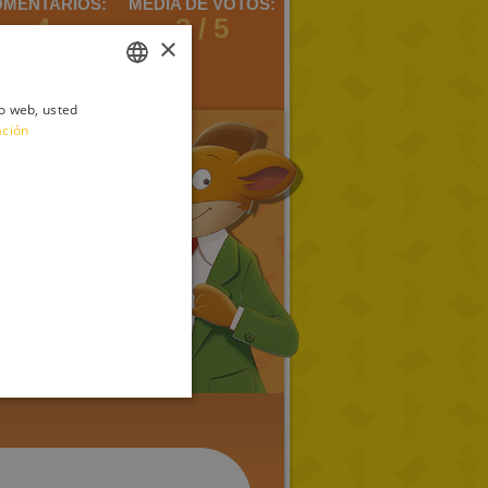
MENTARIOS:
MEDIA DE VOTOS:
4
2 / 5
×
io web, usted
ITALIAN
ación
ENGLISH
FRENCH
GERMAN
SPANISH
LITHUANIAN
HUNGARIAN
PORTUGUESE
TURKISH
GREEK
RUSSIAN