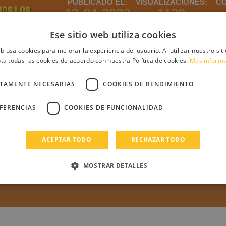
PUBLICADO EL:
VISUALIZACIONES:
CO
DOS LOS
12-04-2022
1139
OS DE LIA
Ese sitio web utiliza cookies
eb usa cookies para mejorar la experiencia del usuario. Al utilizar nuestro sit
ta todas las cookies de acuerdo con nuestra Política de cookies.
Más inform
ntario
CTAMENTE NECESARIAS
COOKIES DE RENDIMIENTO
EFERENCIAS
COOKIES DE FUNCIONALIDAD
debes iniciar sesión
Regístrate
Login
ACEPTAR TODO
RECHAZAR TODO
s
MOSTRAR DETALLES