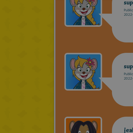
sup
Publi
2022-
sup
Publi
2022-
jea