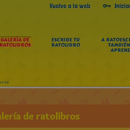
Vuelve a la web
Inici
GALERÍA DE
ESCRIBE TU
A RATOESC
RATOLIBROS
RATOLIBRO
TAMBIÉN
APREN
re mi
lería de ratolibros