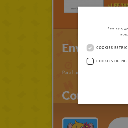
> LEE TO
RATOLIBR
JULIA
Este sitio w
acep
Enviar come
COOKIES ESTRI
COOKIES DE PR
Para hacer comentarios primero 
Comentario