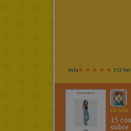
Vota
5
(
2
Vot
Lia Julia
15 co
sobre