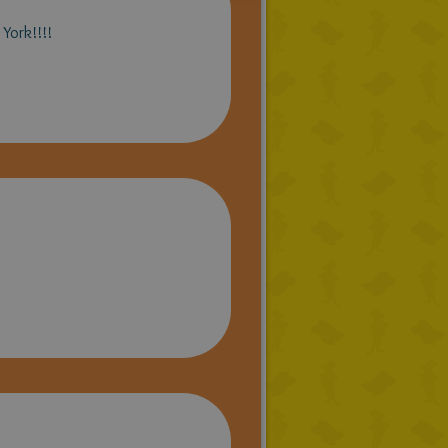
DUTCH
 York!!!!
CATALAN