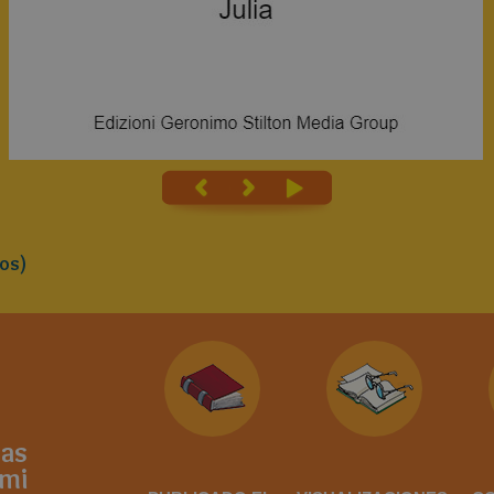
os)
sas
 mi