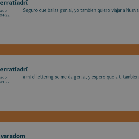
erratiadri
Seguro que bailas genial, yo tambien quiero viajar a Nueva
cado
04-22
erratiadri
a mi el lettering se me da genial, y espero que a ti tambien
cado
04-22
lvaradom