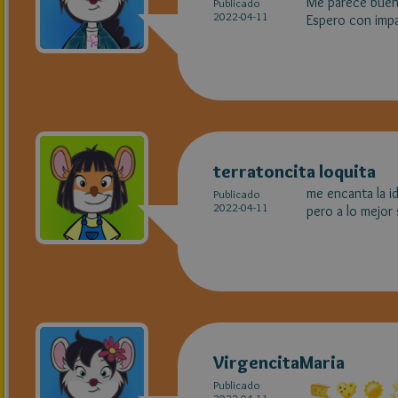
Me parece buen
Publicado
2022-04-11
Espero con impa
terratoncita loquita
me encanta la i
Publicado
2022-04-11
pero a lo mejor 
VirgencitaMaria
Publicado