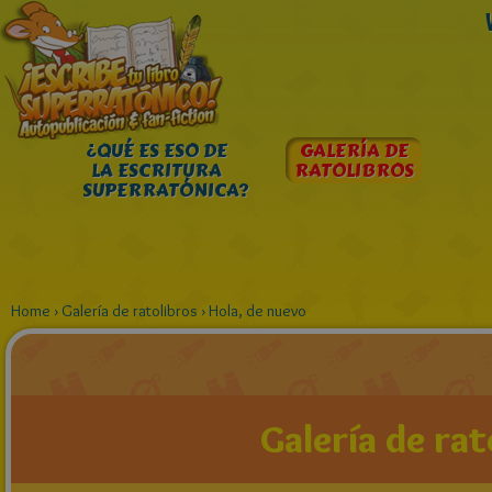
¿QUÉ ES ESO DE
GALERÍA DE
LA ESCRITURA
RATOLIBROS
SUPERRATÓNICA?
Home
›
Galería de ratolibros
›
Hola, de nuevo
Galería de rat