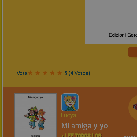
Vota
5
(
4
Votos)
Lucya
Mi amiga y yo
> LEE TODOS LOS