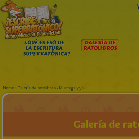
¿QUÉ ES ESO DE
GALERÍA DE
LA ESCRITURA
RATOLIBROS
SUPERRATÓNICA?
Home
›
Galería de ratolibros
›
Mi amiga y yo
Galería de rat