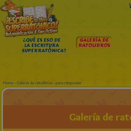
¿QUÉ ES ESO DE
GALERÍA DE
LA ESCRITURA
RATOLIBROS
SUPERRATÓNICA?
Home
›
Galería de ratolibros
›
para ratipower
Galería de rat