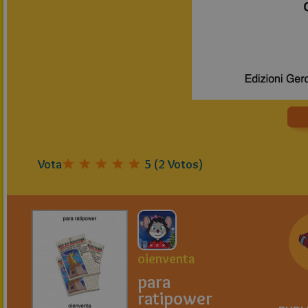
Vota
5
(
2
Votos)
oienventa
para
ratipower