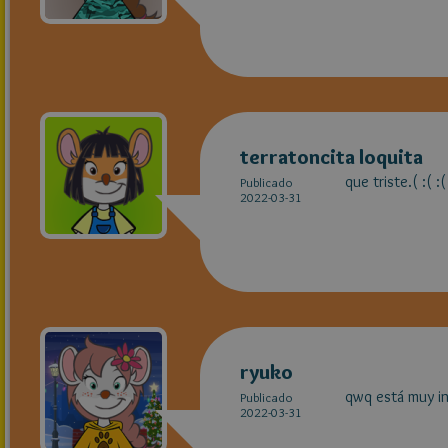
terratoncita loquita
que triste.( :( :(
Publicado
2022-03-31
ryuko
qwq está muy int
Publicado
2022-03-31