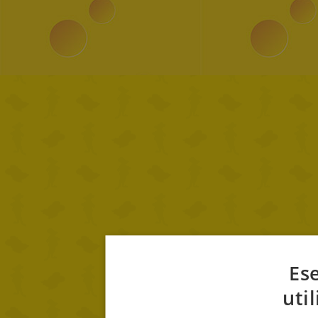
Ese
uti