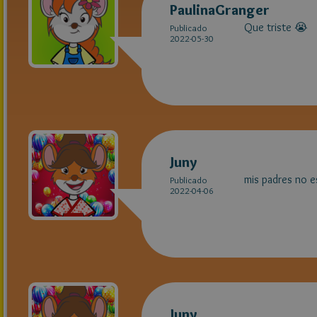
PaulinaGranger
Que triste 😭
Publicado
2022-05-30
Juny
mis padres no e
Publicado
2022-04-06
Juny