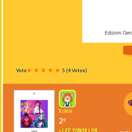
Vota
5
(
4
Votos)
Kokie
2º
> LEE TODOS LOS