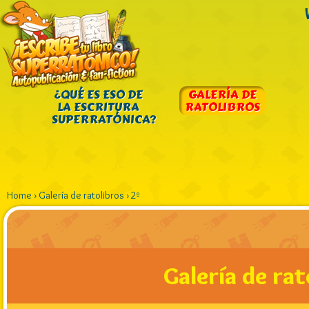
¿QUÉ ES ESO DE
GALERÍA DE
LA ESCRITURA
RATOLIBROS
SUPERRATÓNICA?
Home
›
Galería de ratolibros
›
2º
Galería de rat