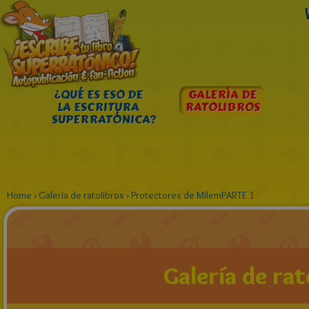
¿QUÉ ES ESO DE
GALERÍA DE
LA ESCRITURA
RATOLIBROS
SUPERRATÓNICA?
Home
›
Galería de ratolibros
›
Protectores de MilemPARTE 1
Galería de rat