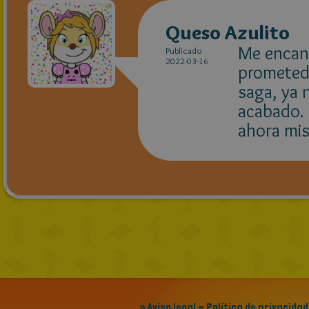
Queso Azulito
Me encant
Publicado
2022-03-16
prometedo
saga, ya 
acabado. 
ahora mis
» Aviso legal - Política de privacidad