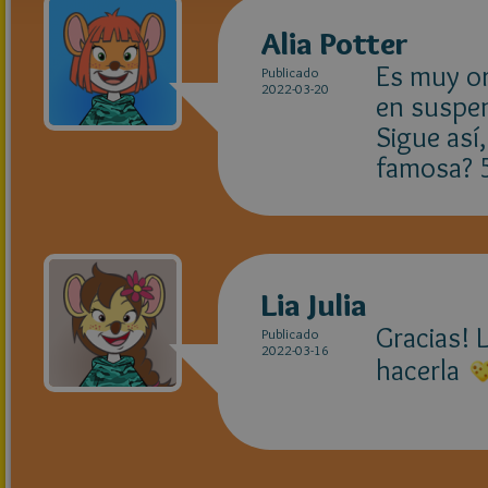
Alia Potter
Es muy or
Publicado
2022-03-20
en suspen
Sigue así
famosa? 5
Lia Julia
Gracias! 
Publicado
2022-03-16
hacerla