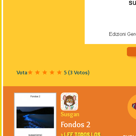
Vota
5
(
3
Votos)
Susgan
Fondos 2
> LEE TODOS LOS