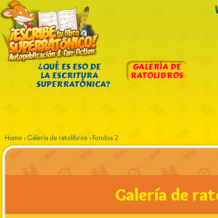
¿QUÉ ES ESO DE
GALERÍA DE
LA ESCRITURA
RATOLIBROS
SUPERRATÓNICA?
Home
›
Galería de ratolibros
›
Fondos 2
Galería de rat