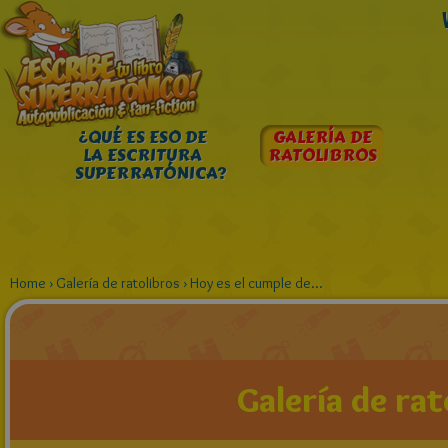
¿QUÉ ES ESO DE
GALERÍA DE
LA ESCRITURA
RATOLIBROS
SUPERRATÓNICA?
Home
›
Galería de ratolibros
›
Hoy es el cumple de...
Galería de rat