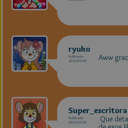
ryuko
Aww graci
Publicado
2022-02-08
Super_escritora
Que detal
Publicado
2022-02-08
de esos l