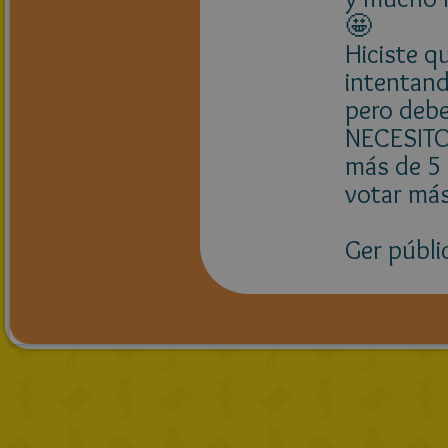
🤩
Hiciste q
intentand
pero debe
NECESITO
más de 5 
votar más
Ger públi