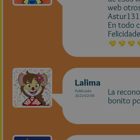
web otros
Astur131
En todo c
Felicidade
Lalima
La recono
Publicado
2022-02-08
bonito po