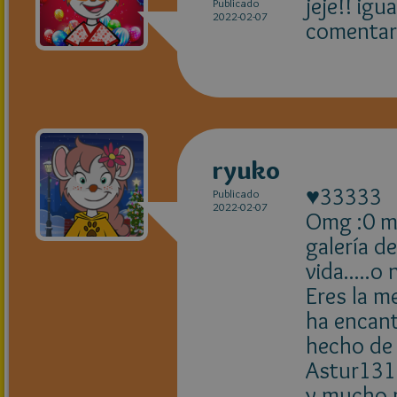
jeje!! ig
Publicado
2022-02-07
comentar
ryuko
♥33333
Publicado
2022-02-07
Omg :0 mi
galería de
vida.....
Eres la m
ha encant
hecho de
Astur1313
y mucho 