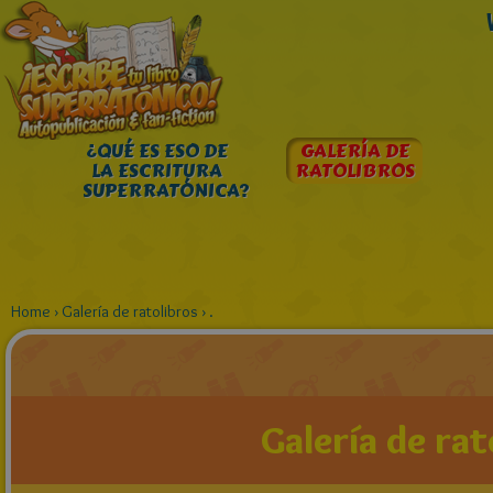
¿QUÉ ES ESO DE
GALERÍA DE
LA ESCRITURA
RATOLIBROS
SUPERRATÓNICA?
Home
›
Galería de ratolibros
›
.
Galería de rat