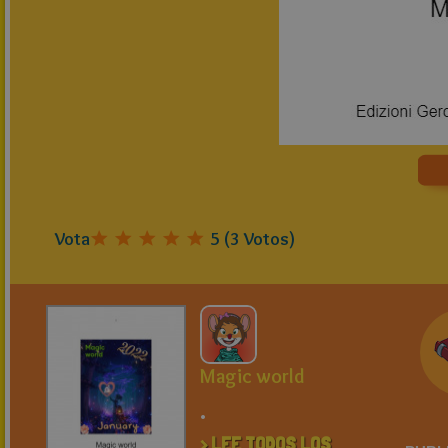
Vota
5
(
3
Votos)
Magic world
.
> LEE TODOS LOS