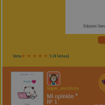
Vota
5
(
4
Votos)
Super_escritora
Mi opinión *
Nº 1