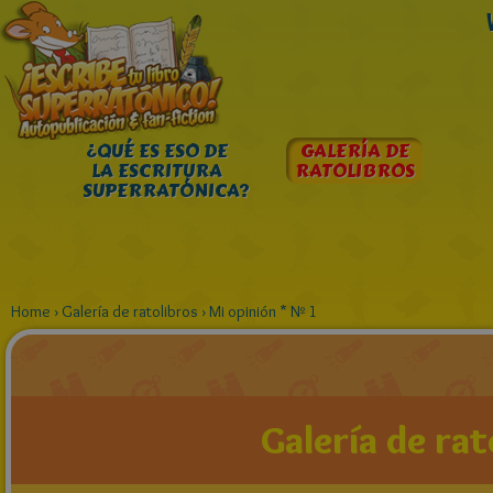
¿QUÉ ES ESO DE
GALERÍA DE
LA ESCRITURA
RATOLIBROS
SUPERRATÓNICA?
Home
›
Galería de ratolibros
›
Mi opinión * Nº 1
Galería de rat