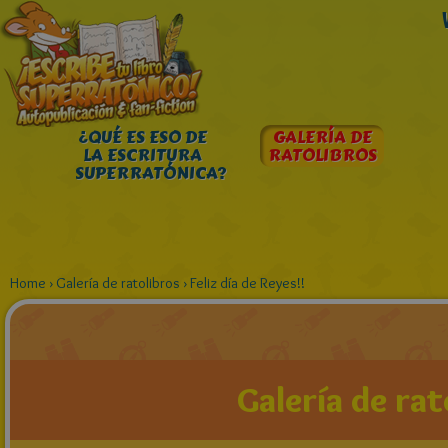
¿QUÉ ES ESO DE
GALERÍA DE
LA ESCRITURA
RATOLIBROS
SUPERRATÓNICA?
Home
›
Galería de ratolibros
›
Feliz día de Reyes!!
Galería de rat