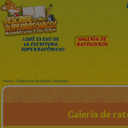
¿QUÉ ES ESO DE
GALERÍA DE
LA ESCRITURA
RATOLIBROS
SUPERRATÓNICA?
Home
›
Galería de ratolibros
›
Noticias.
Galería de rat