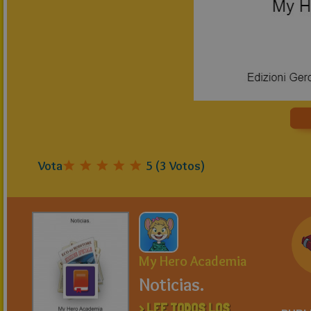
Vota
5
(
3
Votos)
My Hero Academia
Noticias.
> LEE TODOS LOS