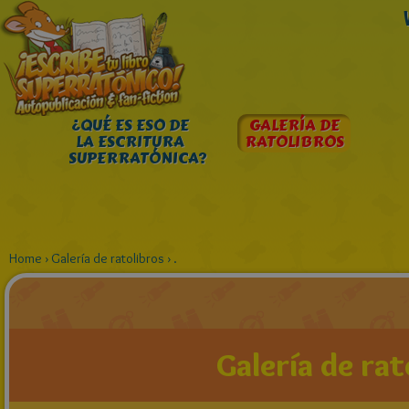
¿QUÉ ES ESO DE
GALERÍA DE
LA ESCRITURA
RATOLIBROS
SUPERRATÓNICA?
Home
›
Galería de ratolibros
›
.
Galería de rat