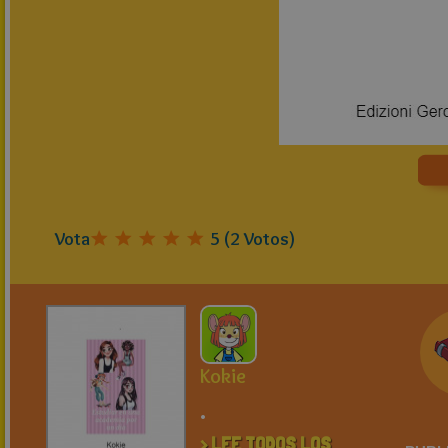
Vota
5
(
2
Votos)
Kokie
.
> LEE TODOS LOS