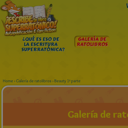
¿QUÉ ES ESO DE
GALERÍA DE
LA ESCRITURA
RATOLIBROS
SUPERRATÓNICA?
Home
›
Galería de ratolibros
›
Beauty 1º parte
Galería de rat