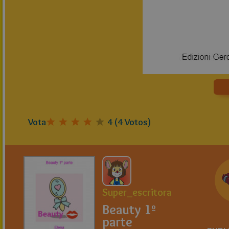
Vota
4
(
4
Votos)
Super_escritora
Beauty 1º
parte