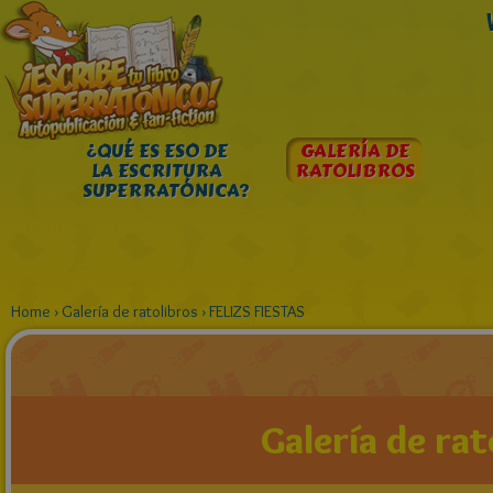
¿QUÉ ES ESO DE
GALERÍA DE
LA ESCRITURA
RATOLIBROS
SUPERRATÓNICA?
Home
›
Galería de ratolibros
›
FELIZS FIESTAS
Galería de rat