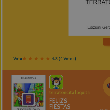
Vota
4.8
(
4
Votos)
terratoncita loquita
FELIZS
FIESTAS