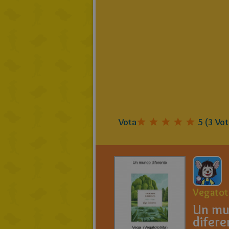
Vota
5
(
3
Vot
Vegatot
Un m
difere