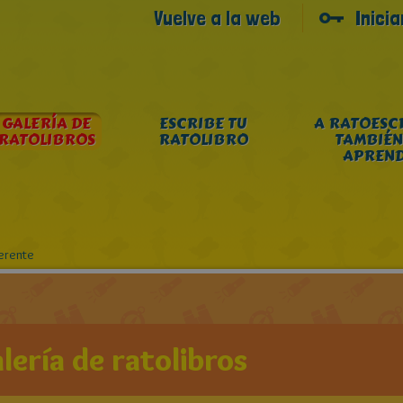
Vuelve a la web
Inici
GALERÍA DE
ESCRIBE TU
A RATOESC
RATOLIBROS
RATOLIBRO
TAMBIÉN
APREN
erente
lería de ratolibros