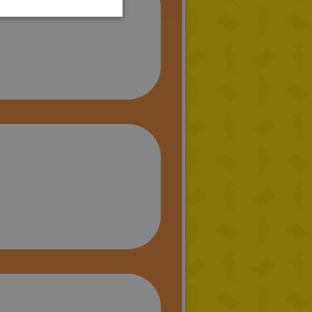
TURKISH
GREEK
RUSSIAN
DUTCH
CATALAN