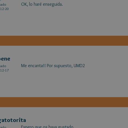
OK, lo haré enseguida.
cado
12-20
oene
Me encanta!! Por supuesto, UMD2
cado
12-17
atotorita
Espero que os haya gustado.
cado