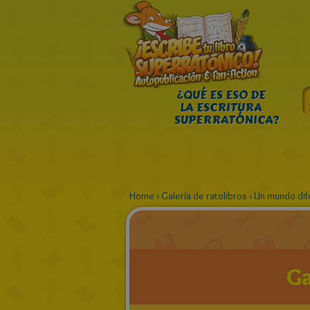
¿QUÉ ES ESO DE
LA ESCRITURA
SUPERRATÓNICA?
Home
›
Galería de ratolibros
›
Un mundo dif
Ga