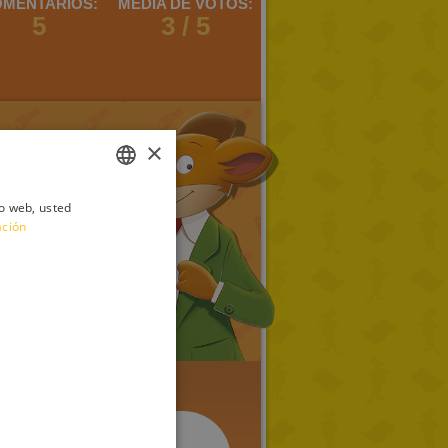
MENTARIOS:
MEDIA DE VOTOS:
5
3 / 5
×
io web, usted
ITALIAN
ación
ENGLISH
FRENCH
GERMAN
SPANISH
LITHUANIAN
HUNGARIAN
PORTUGUESE