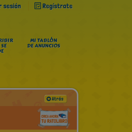
ar sesión
Regístrate
RIBIR
MI TABLÓN
 SE
DE ANUNCIOS
DE
Atrás