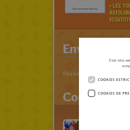
> LEE TO
RATOLIB
VEGATOT
Enviar come
Este sitio w
acep
Para hacer comentarios primero 
COOKIES ESTRI
Comentario
COOKIES DE PR