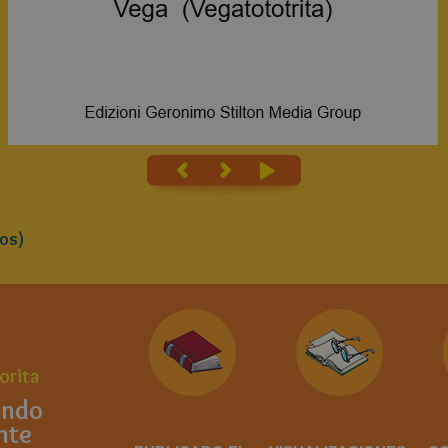
os)
orita
undo
nte