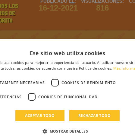
PUBLICADO EL:
VISUALIZACIONES:
CO
DOS LOS
16-12-2021
816
ROS DE
ORITA
ntario
Ese sitio web utiliza cookies
eb usa cookies para mejorar la experiencia del usuario. Al utilizar nuestro sit
ta todas las cookies de acuerdo con nuestra Política de cookies.
Más inform
debes iniciar sesión
Regístrate
Login
CTAMENTE NECESARIAS
COOKIES DE RENDIMIENTO
s
EFERENCIAS
COOKIES DE FUNCIONALIDAD
ACEPTAR TODO
RECHAZAR TODO
MOSTRAR DETALLES