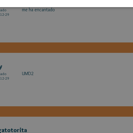
y
me ha encantado
cado
12-29
y
UMD2
cado
12-29
atotorita