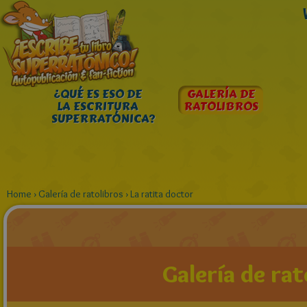
¿QUÉ ES ESO DE
GALERÍA DE
LA ESCRITURA
RATOLIBROS
SUPERRATÓNICA?
Home
›
Galería de ratolibros
›
La ratita doctor
Galería de rat