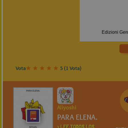
Vota
5
(
1
Vota)
Aliyoshi
PARA ELENA.
> LEE TODOS LOS