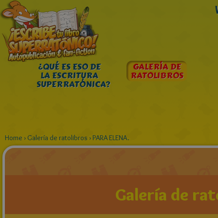
¿QUÉ ES ESO DE
GALERÍA DE
LA ESCRITURA
RATOLIBROS
SUPERRATÓNICA?
Home
›
Galería de ratolibros
›
PARA ELENA.
Galería de rat