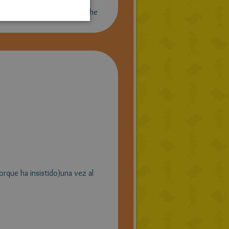
PORTUGUESE
el aula e incluso por la noche
TURKISH
GREEK
RUSSIAN
DUTCH
CATALAN
rque ha insistido)una vez al