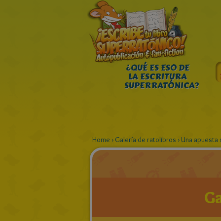
¿QUÉ ES ESO DE
LA ESCRITURA
SUPERRATÓNICA?
Home
›
Galería de ratolibros
›
Una apuesta 
Ga