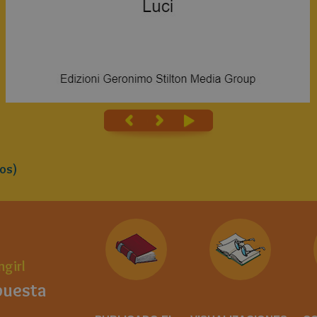
os)
ngirl
puesta