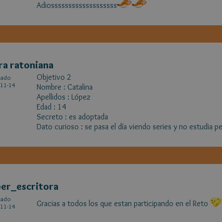
Adiosssssssssssssssssss
ra ratoniana
Objetivo 2
cado
11-14
Nombre : Catalina
Apellidos : López
Edad : 14
Secreto : es adoptada
Dato curioso : se pasa el día viendo series y no estudia p
er_escritora
cado
Gracias a todos los que estan participando en el Reto
11-14