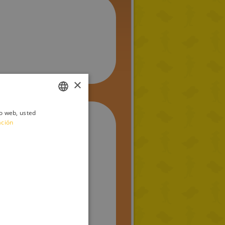
×
io web, usted
ITALIAN
ación
ENGLISH
FRENCH
GERMAN
SPANISH
LITHUANIAN
HUNGARIAN