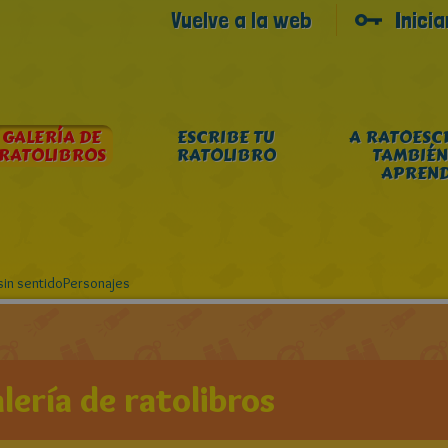
Vuelve a la web
Inici
GALERÍA DE
ESCRIBE TU
A RATOESC
RATOLIBROS
RATOLIBRO
TAMBIÉN
APREN
sin sentidoPersonajes
lería de ratolibros