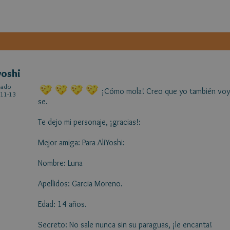
yoshi
cado
¡Cómo mola! Creo que yo también voy a
11-13
se.
Te dejo mi personaje, ¡gracias!:
Mejor amiga: Para AliYoshi:
Nombre: Luna
Apellidos: Garcia Moreno.
Edad: 14 años.
Secreto: No sale nunca sin su paraguas, ¡le encanta!