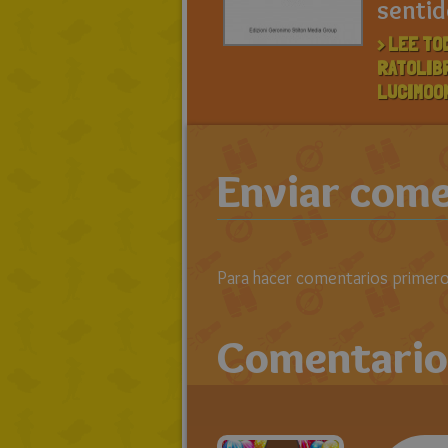
senti
> LEE TO
RATOLIB
LUCIMOO
Enviar come
Para hacer comentarios primero 
Comentario