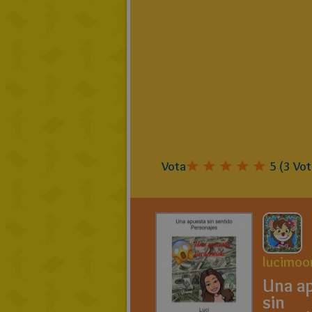
Vota
5
(
3
Vot
lucimoo
Una a
sin