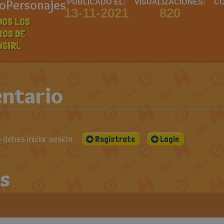
doPersonajes
PUBLICADO EL:
VISUALIZACIONES:
CO
13-11-2021
820
DOS LOS
ROS DE
NGIRL
ntario
debes iniciar sesión
Regístrate
Login
s