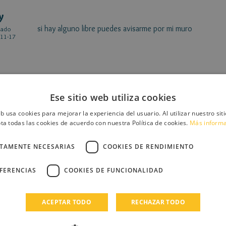
y
si hay alguno libre puedes avisarme por mi muro
cado
11-17
Ese sitio web utiliza cookies
eb usa cookies para mejorar la experiencia del usuario. Al utilizar nuestro sit
ta todas las cookies de acuerdo con nuestra Política de cookies.
Más inform
y
relleno mi personaje:
cado
11-17
CTAMENTE NECESARIAS
COOKIES DE RENDIMIENTO
Nombre: Sheyla
EFERENCIAS
COOKIES DE FUNCIONALIDAD
Apellidos: Brown
Edad: 14
ACEPTAR TODO
RECHAZAR TODO
Secreto: ese no es su tono de piel, es maquillaje