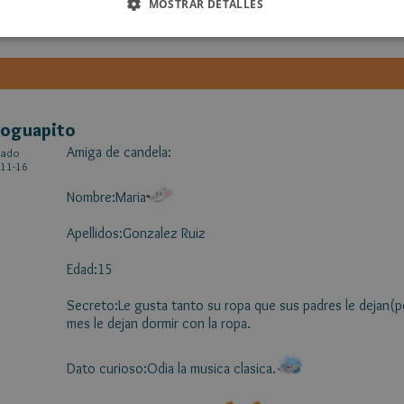
MOSTRAR DETALLES
Dato curioso: Siempre va con gafas de sol, hasta dentro d
toguapito
Amiga de candela:
cado
11-16
Nombre:Maria
Apellidos:Gonzalez Ruiz
Edad:15
Secreto:Le gusta tanto su ropa que sus padres le dejan(po
mes le dejan dormir con la ropa.
Dato curioso:Odia la musica clasica.