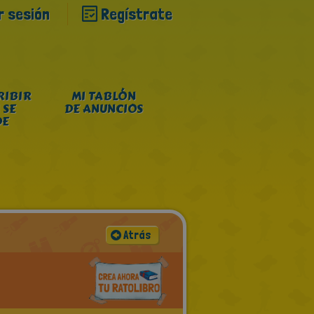
ar sesión
Regístrate
RIBIR
MI TABLÓN
 SE
DE ANUNCIOS
DE
Atrás