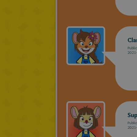
Cla
Publi
2021-
Sup
Publi
2021-