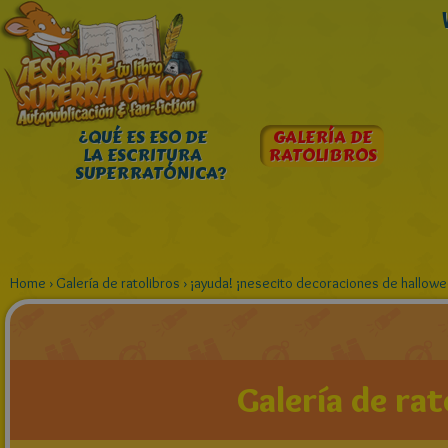
¿QUÉ ES ESO DE
GALERÍA DE
LA ESCRITURA
RATOLIBROS
SUPERRATÓNICA?
Home
›
Galería de ratolibros
›
¡ayuda! ¡nesecito decoraciones de hallowe
Galería de rat