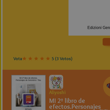
Vota
5
(
3
Votos)
Aliyoshi
MI 2º libro de
efectos.Personajes