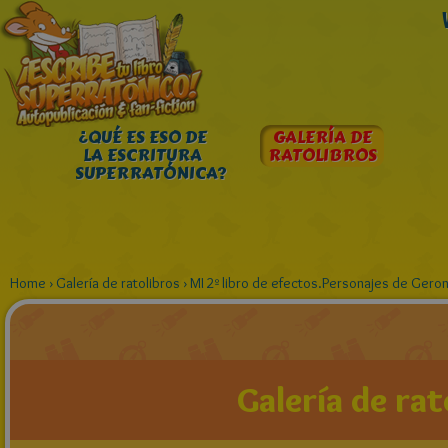
¿QUÉ ES ESO DE
GALERÍA DE
LA ESCRITURA
RATOLIBROS
SUPERRATÓNICA?
Home
›
Galería de ratolibros
›
MI 2º libro de efectos.Personajes de Geron
Galería de rat