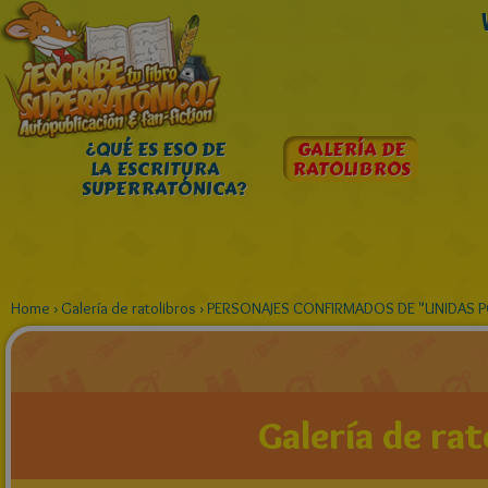
¿QUÉ ES ESO DE
GALERÍA DE
LA ESCRITURA
RATOLIBROS
SUPERRATÓNICA?
Home
›
Galería de ratolibros
›
PERSONAJES CONFIRMADOS DE "UNIDAS P
Galería de rat