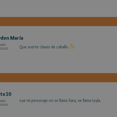
den María
cado
Que suerte clases de caballo
10-03
ite10
oye mi personaje no se llama Sara, se llama Leyla.
cado
10-03