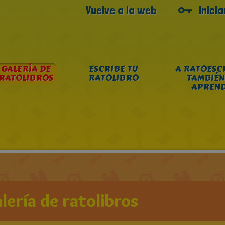
Vuelve a la web
Inici
GALERÍA DE
ESCRIBE TU
A RATOESC
RATOLIBROS
RATOLIBRO
TAMBIÉN
APREN
lería de ratolibros