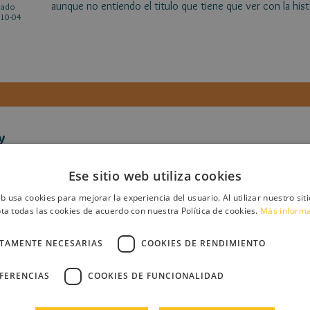
aunque no entiendo el titulo que tiene que ver con la hi
cado
10-04
y
pero, aparte de eso está genial
cado
10-04
Ese sitio web utiliza cookies
eb usa cookies para mejorar la experiencia del usuario. Al utilizar nuestro sit
ta todas las cookies de acuerdo con nuestra Política de cookies.
Más inform
CTAMENTE NECESARIAS
COOKIES DE RENDIMIENTO
EFERENCIAS
COOKIES DE FUNCIONALIDAD
y
y además pon más puntos, puntos y aparte y más comas
cado