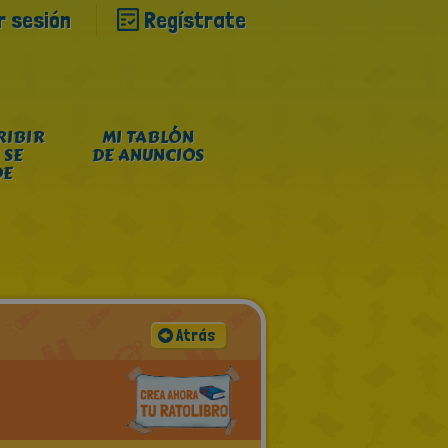
ar sesión
Regístrate
RIBIR
MI TABLÓN
 SE
DE ANUNCIOS
DE
Atrás