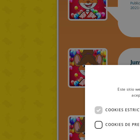
Publi
2021-
Jun
Publi
2021-
Este sitio w
acep
COOKIES ESTRI
COOKIES DE PR
Jun
Publi