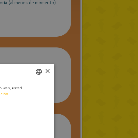
storia (al menos de momento)
×
io web, usted
ITALIAN
ación
ENGLISH
FRENCH
GERMAN
SPANISH