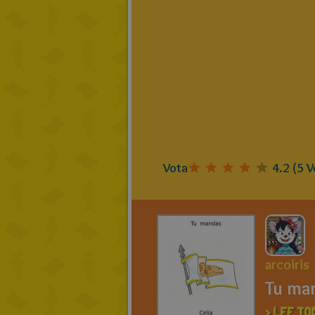
Vota
4.2
(
5
V
arcoiris
Tu ma
> LEE TO