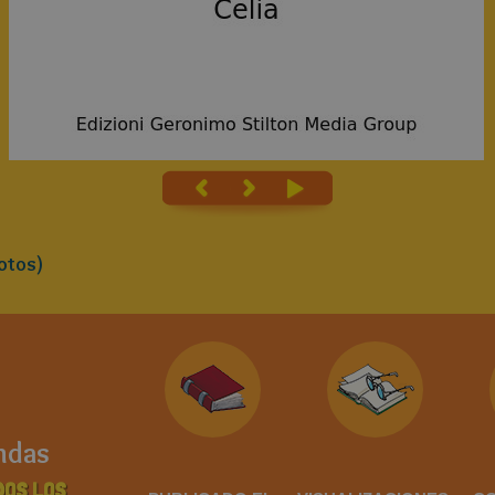
otos)
ndas
DOS LOS