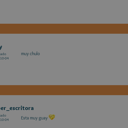
y
muy chulo
cado
10-04
er_escritora
cado
Esta muy guay
10-04