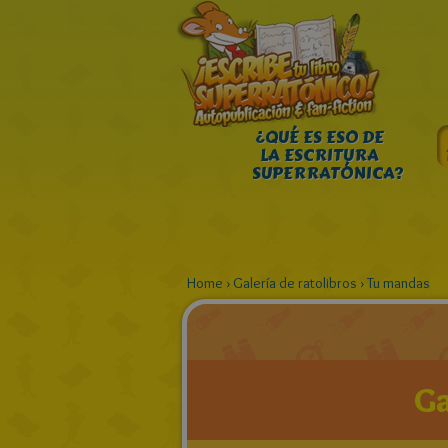
¿QUÉ ES ESO DE
LA ESCRITURA
SUPERRATÓNICA?
Home
›
Galería de ratolibros
›
Tu mandas
Ga