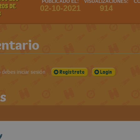
PUBLICADO EL:
VISUALIZACIONES:
CO
ROS DE
02-10-2021
914
S
ntario
debes iniciar sesión
Regístrate
Login
s
y