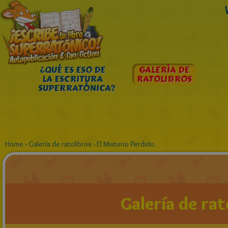
¿QUÉ ES ESO DE
GALERÍA DE
LA ESCRITURA
RATOLIBROS
SUPERRATÓNICA?
Home
›
Galería de ratolibros
›
El Misterio Perdido.
Galería de rat