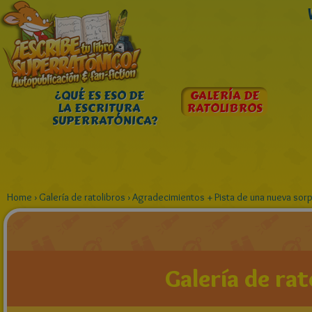
¿QUÉ ES ESO DE
GALERÍA DE
LA ESCRITURA
RATOLIBROS
SUPERRATÓNICA?
Home
›
Galería de ratolibros
›
Agradecimientos + Pista de una nueva sor
Galería de rat