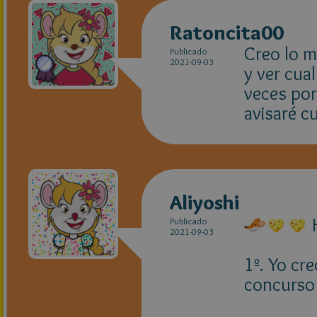
Ratoncita00
Creo lo m
Publicado
2021-09-03
y ver cua
veces por 
avisaré c
Aliyoshi
H
Publicado
2021-09-03
1º. Yo cr
concurso 