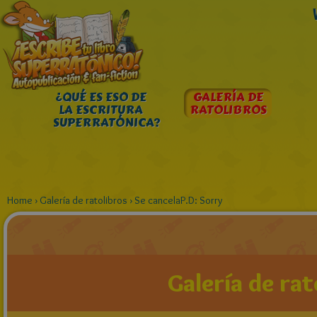
¿QUÉ ES ESO DE
GALERÍA DE
LA ESCRITURA
RATOLIBROS
SUPERRATÓNICA?
Home
›
Galería de ratolibros
›
Se cancelaP.D: Sorry
Galería de rat