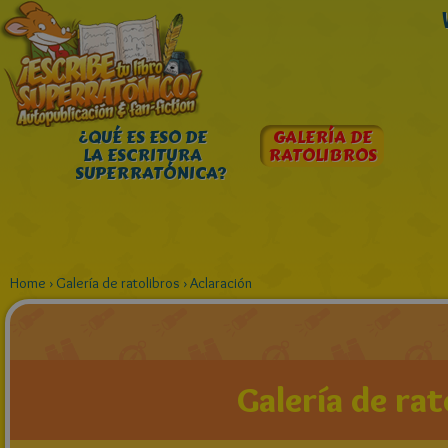
¿QUÉ ES ESO DE
GALERÍA DE
LA ESCRITURA
RATOLIBROS
SUPERRATÓNICA?
Home
›
Galería de ratolibros
›
Aclaración
Galería de rat