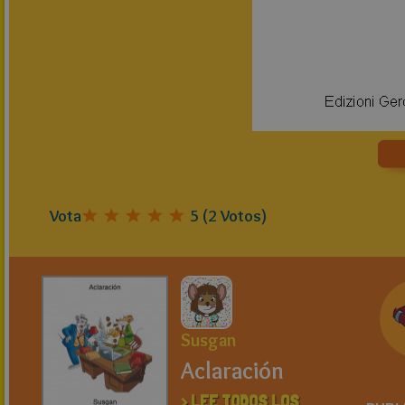
Vota
5
(
2
Votos)
Susgan
Aclaración
> LEE TODOS LOS