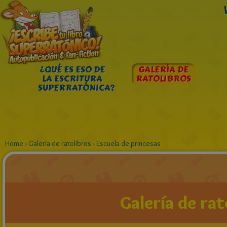
¿QUÉ ES ESO DE
GALERÍA DE
LA ESCRITURA
RATOLIBROS
SUPERRATÓNICA?
Home
›
Galería de ratolibros
›
Escuela de princesas
Galería de rat