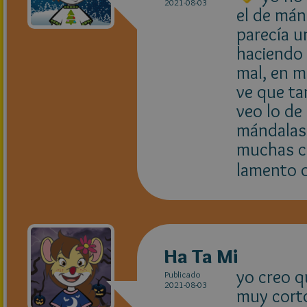
2021-08-03
el de mán
parecía u
haciendo 
mal, en m
ve que ta
veo lo de 
mándalas 
muchas co
lamento ot
Ha Ta Mi
yo creo q
Publicado
2021-08-03
muy corto