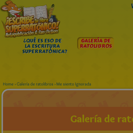
¿QUÉ ES ESO DE
GALERÍA DE
LA ESCRITURA
RATOLIBROS
SUPERRATÓNICA?
Home
›
Galería de ratolibros
›
Me siento Ignorada
Galería de rat