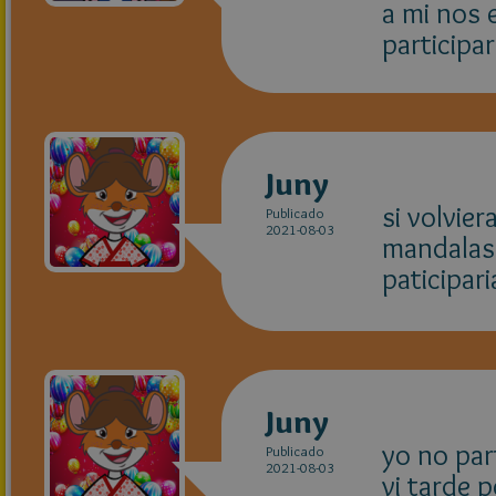
a mi nos 
participa
Juny
si volvier
Publicado
2021-08-03
mandalas 
paticipar
Juny
yo no par
Publicado
2021-08-03
vi tarde 