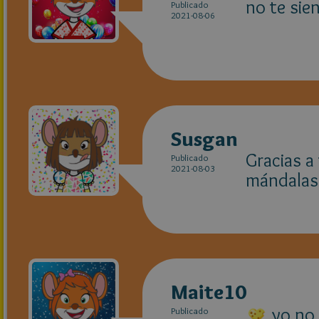
no te sie
Publicado
2021-08-06
Susgan
Gracias a
Publicado
2021-08-03
mándalas
Maite10
yo no 
Publicado