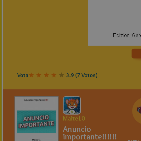
Vota
3.9
(
7
Votos)
Maite10
Anuncio
importante‼‼‼