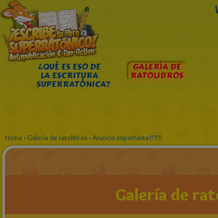
¿QUÉ ES ESO DE
GALERÍA DE
LA ESCRITURA
RATOLIBROS
SUPERRATÓNICA?
Home
›
Galería de ratolibros
›
Anuncio importante‼‼‼
Galería de rat