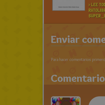
> LEE TO
RATOLIB
SUPER_
Enviar come
Para hacer comentarios primero 
Comentario