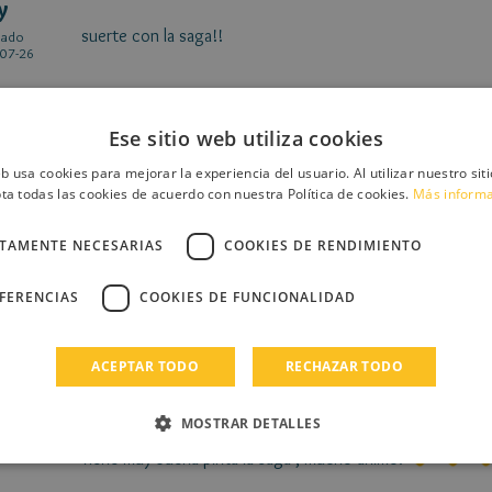
y
suerte con la saga!!
cado
07-26
Ese sitio web utiliza cookies
eb usa cookies para mejorar la experiencia del usuario. Al utilizar nuestro sit
ta todas las cookies de acuerdo con nuestra Política de cookies.
Más inform
ic world
CTAMENTE NECESARIAS
COOKIES DE RENDIMIENTO
Gracias por el personaje.
cado
07-19
EFERENCIAS
COOKIES DE FUNCIONALIDAD
Nombre: María Barbieri
Edad:17 años
ACEPTAR TODO
RECHAZAR TODO
Secreto: No es capaz de mirar a alguien a los ojos sin pon
MOSTRAR DETALLES
Tiene muy buena pinta la saga , mucho animo.