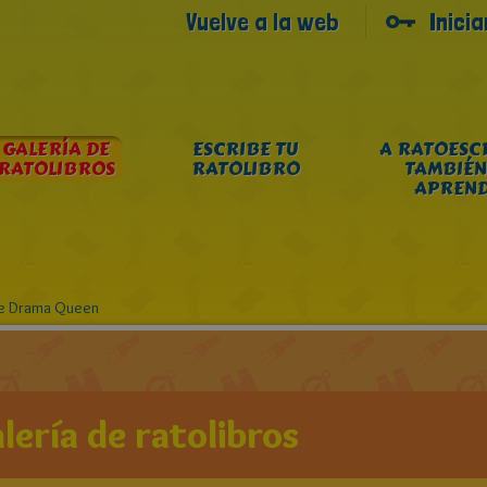
Vuelve a la web
Inici
GALERÍA DE
ESCRIBE TU
A RATOESC
RATOLIBROS
RATOLIBRO
TAMBIÉN
APREN
de Drama Queen
lería de ratolibros