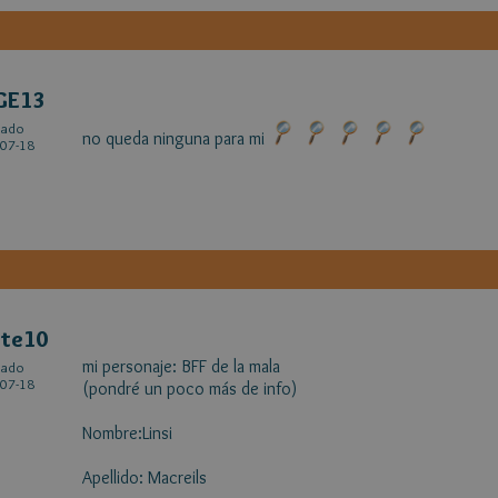
GE13
cado
no queda ninguna para mi
07-18
ite10
mi personaje: BFF de la mala
cado
07-18
(pondré un poco más de info)
Nombre:Linsi
Apellido: Macreils