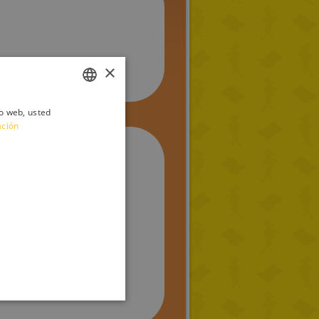
×
io web, usted
ITALIAN
ación
ENGLISH
FRENCH
GERMAN
SPANISH
LITHUANIAN
HUNGARIAN
erse nerviosa.
PORTUGUESE
TURKISH