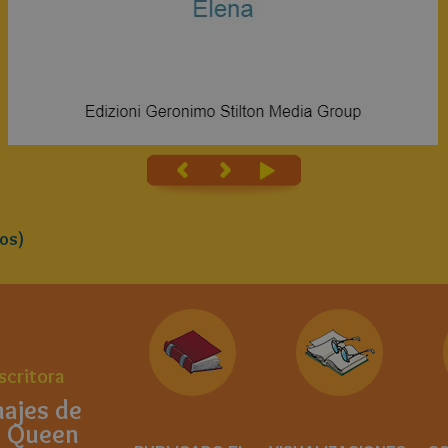
os)
scritora
ajes de
 Queen