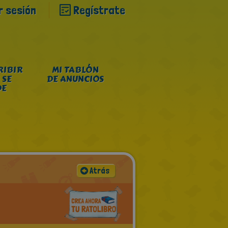
ar sesión
Regístrate
RIBIR
MI TABLÓN
 SE
DE ANUNCIOS
DE
Atrás