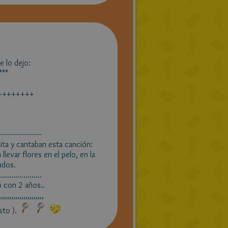
e lo dejo:
***
++++++++
---------------------
ita y cantaban esta canción:
llevar flores en el pelo, en la
ados.
.....................
ó con 2 años..
,,,,,,,,,,,,,,,,,,,,,,
sto ).