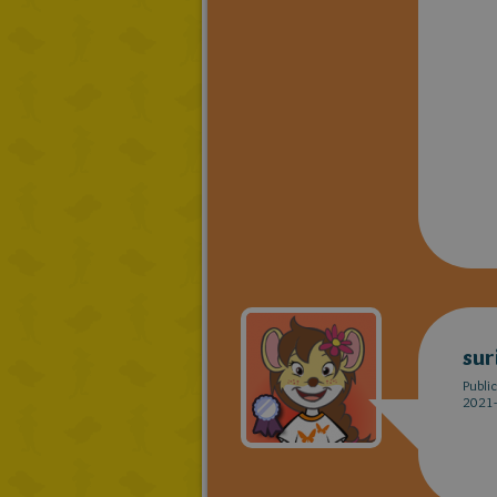
sur
Publi
2021-