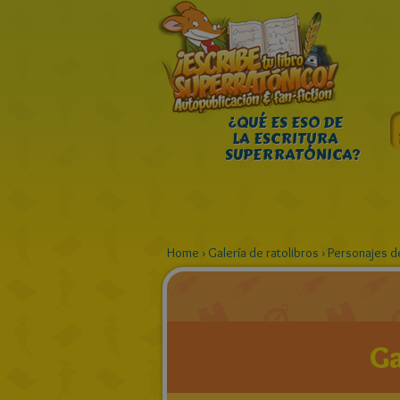
¿QUÉ ES ESO DE
LA ESCRITURA
SUPERRATÓNICA?
Home
›
Galería de ratolibros
›
Personajes 
Ga