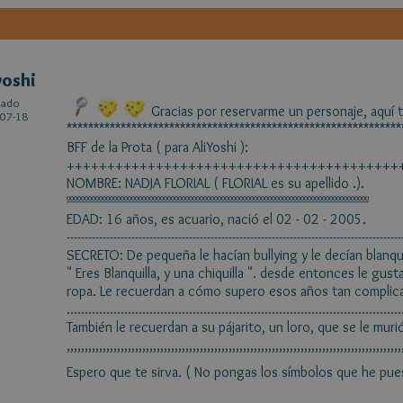
yoshi
cado
Gracias por reservarme un personaje, aquí t
07-18
**************************************************************
BFF de la Prota ( para AliYoshi ):
+++++++++++++++++++++++++++++++++++++++++
NOMBRE: NADJA FLORIAL ( FLORIAL es su apellido .).
ºººººººººººººººººººººººººººººººººººººººººººººººººººººººººººººººººººººººººººººººººººº
EDAD: 16 años, es acuario, nació el 02 - 02 - 2005.
---------------------------------------------------------------------------------------------
SECRETO: De pequeña le hacían bullying y le decían blanqu
" Eres Blanquilla, y una chiquilla ". desde entonces le gusta 
ropa. Le recuerdan a cómo supero esos años tan complic
.............................................................................................
También le recuerdan a su pájarito, un loro, que se le muri
,,,,,,,,,,,,,,,,,,,,,,,,,,,,,,,,,,,,,,,,,,,,,,,,,,,,,,,,,,,,,,,,,,,,,,,,,,,,,,,,,,,,,,,,,,,,,
Espero que te sirva. ( No pongas los símbolos que he pue