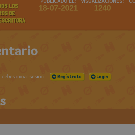
PUBLICADO EL:
VISUALIZACIONES:
CO
DOS LOS
18-07-2021
1240
ROS DE
ESCRITORA
ntario
debes iniciar sesión
Regístrate
Login
s