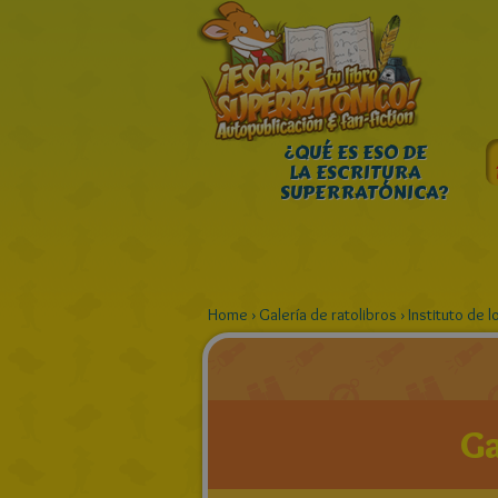
¿QUÉ ES ESO DE
LA ESCRITURA
SUPERRATÓNICA?
Home
›
Galería de ratolibros
›
Instituto de 
Ga