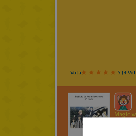
Vota
5
(
4
Vot
Magic w
Instit
los mi