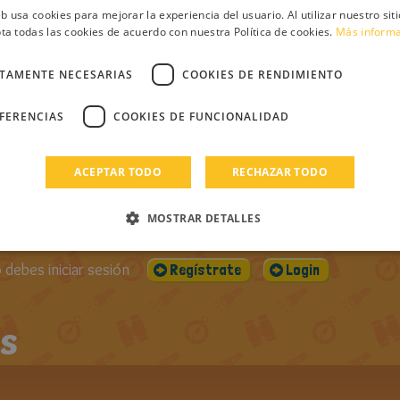
tos4º
PUBLICADO EL:
VISUALIZACIONES:
CO
eb usa cookies para mejorar la experiencia del usuario. Al utilizar nuestro sit
10-07-2021
893
ta todas las cookies de acuerdo con nuestra Política de cookies.
Más inform
DOS LOS
CTAMENTE NECESARIAS
COOKIES DE RENDIMIENTO
ROS DE MAGIC
EFERENCIAS
COOKIES DE FUNCIONALIDAD
ACEPTAR TODO
RECHAZAR TODO
ntario
MOSTRAR DETALLES
debes iniciar sesión
Regístrate
Login
s