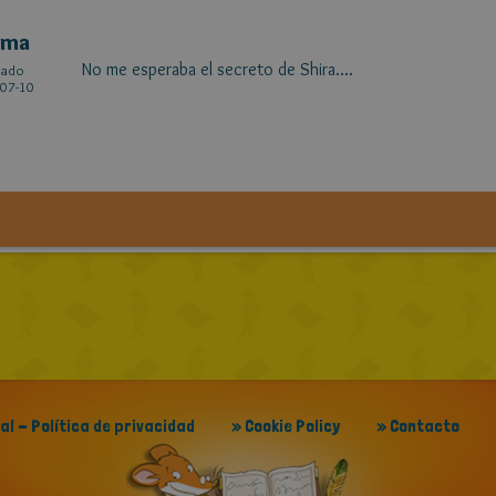
ima
No me esperaba el secreto de Shira....
cado
07-10
gal - Política de privacidad
» Cookie Policy
» Contacto