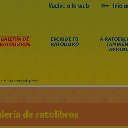
Vuelve a la web
Inici
GALERÍA DE
ESCRIBE TU
A RATOESC
RATOLIBROS
RATOLIBRO
TAMBIÉN
APREN
los mil secretos4º parte
lería de ratolibros