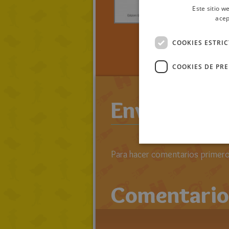
secre
Este sitio w
parte
acep
> LEE TO
COOKIES ESTRI
RATOLIB
WORLD
COOKIES DE PR
Enviar come
Para hacer comentarios primero 
Comentario