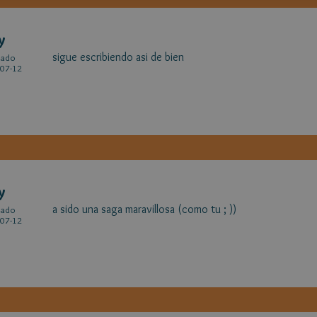
y
sigue escribiendo asi de bien
cado
07-12
y
a sido una saga maravillosa (como tu ; ))
cado
07-12