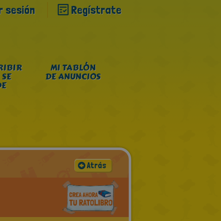
ar sesión
Regístrate
RIBIR
MI TABLÓN
 SE
DE ANUNCIOS
DE
Atrás