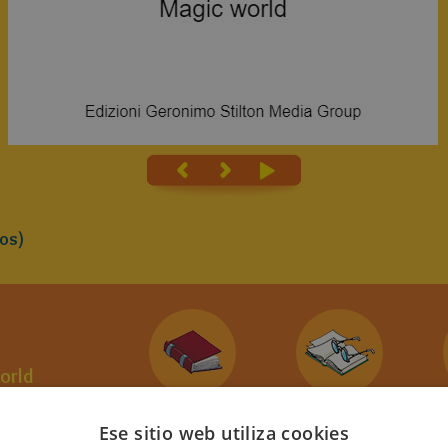
os)
orld
uto de
l
Ese sitio web utiliza cookies