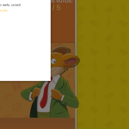
MENTARIOS:
MEDIA DE VOTOS:
io web, usted
ITALIAN
3
4 / 5
ación
ENGLISH
FRENCH
GERMAN
SPANISH
LITHUANIAN
HUNGARIAN
PORTUGUESE
TURKISH
GREEK
RUSSIAN
DUTCH
CATALAN