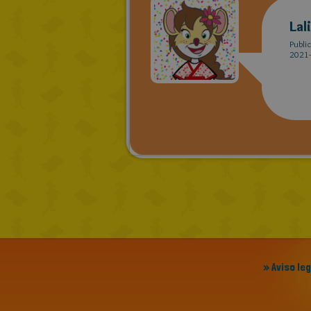
Lal
Publi
2021-
» Aviso le