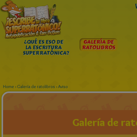
¿QUÉ ES ESO DE
GALERÍA DE
LA ESCRITURA
RATOLIBROS
SUPERRATÓNICA?
Home
›
Galería de ratolibros
›
Aviso
Galería de rat