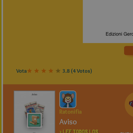
Vota
3.8
(
4
Votos)
Ratonifia
Aviso
> LEE TODOS LOS