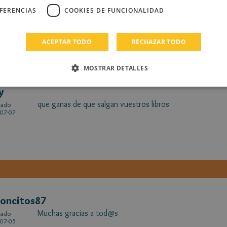
07-07
EFERENCIAS
COOKIES DE FUNCIONALIDAD
ACEPTAR TODO
RECHAZAR TODO
MOSTRAR DETALLES
y
que ganas de que salgan vuestros libros
cado
07-07
oncitos87
Muchas gracias a tod@s
cado
07-05