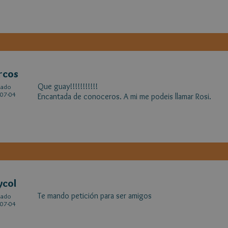
rcos
Que guay!!!!!!!!!!!
cado
07-04
Encantada de conoceros. A mi me podeis llamar Rosi.
ycol
Te mando petición para ser amigos
cado
07-04