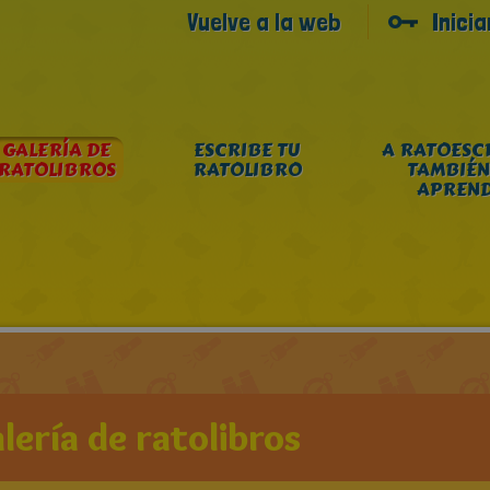
Vuelve a la web
Inici
GALERÍA DE
ESCRIBE TU
A RATOESC
RATOLIBROS
RATOLIBRO
TAMBIÉN
APREN
lería de ratolibros