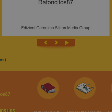
os)
tos87
DOS LOS