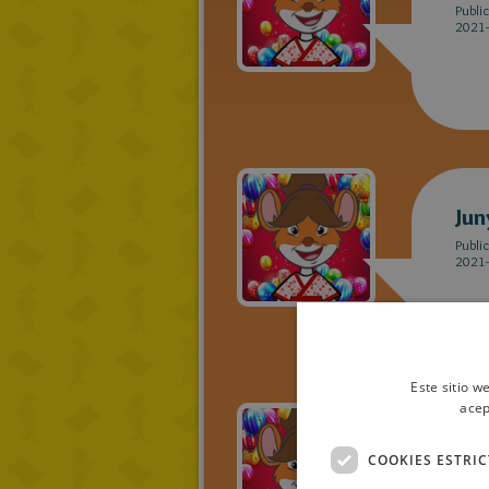
Publi
2021-
Jun
Publi
2021-
Este sitio w
acep
Jun
COOKIES ESTRI
Publi