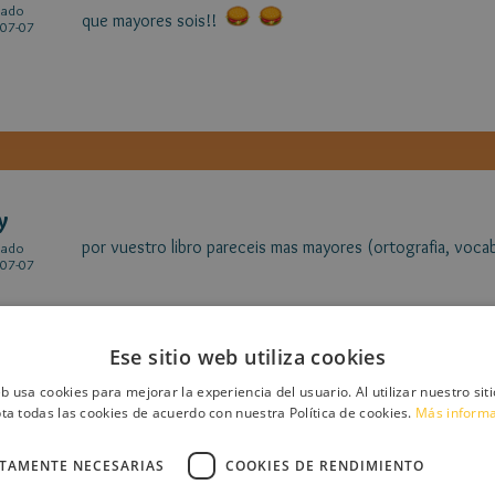
cado
que mayores sois!!
07-07
y
por vuestro libro pareceis mas mayores (ortografia, vocab
cado
07-07
Ese sitio web utiliza cookies
eb usa cookies para mejorar la experiencia del usuario. Al utilizar nuestro sit
ta todas las cookies de acuerdo con nuestra Política de cookies.
Más inform
y
CTAMENTE NECESARIAS
COOKIES DE RENDIMIENTO
no sabia que maycol era tan pequeño
cado