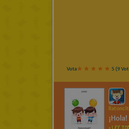
Vota
5
(
9
Vot
Ratonci
¡Hola!
> LEE TO