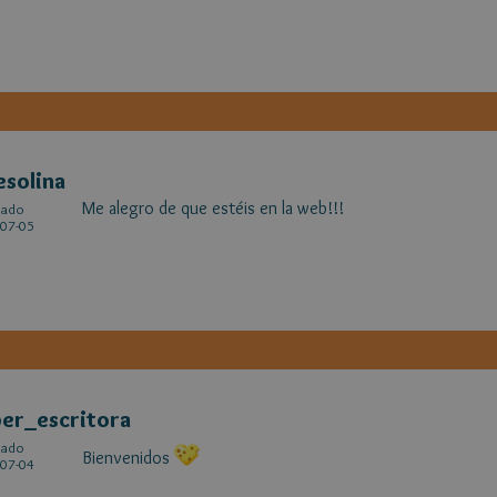
solina
Me alegro de que estéis en la web!!!
cado
07-05
er_escritora
cado
Bienvenidos
07-04