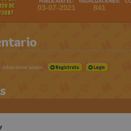
PUBLICADO EL:
VISUALIZACIONES:
CO
ROS DE
03-07-2021
841
TOS87
ntario
debes iniciar sesión
Regístrate
Login
s
y