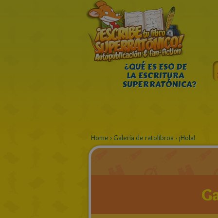
¿QUÉ ES ESO DE
LA ESCRITURA
SUPERRATÓNICA?
Home
›
Galería de ratolibros
›
¡Hola!
Ga