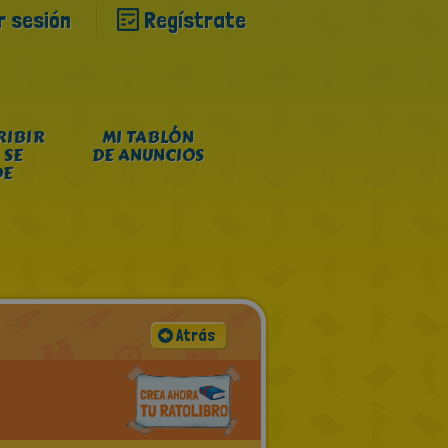
ar sesión
Regístrate
RIBIR
MI TABLÓN
 SE
DE ANUNCIOS
DE
Atrás