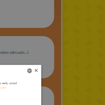
ulario adecuado...)
×
io web, usted
ITALIAN
ación
ENGLISH
FRENCH