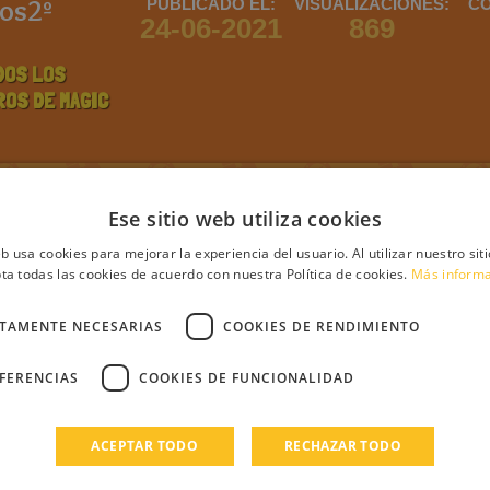
tos2º
PUBLICADO EL:
VISUALIZACIONES:
CO
24-06-2021
869
DOS LOS
ROS DE MAGIC
ntario
Ese sitio web utiliza cookies
eb usa cookies para mejorar la experiencia del usuario. Al utilizar nuestro sit
ta todas las cookies de acuerdo con nuestra Política de cookies.
Más inform
CTAMENTE NECESARIAS
COOKIES DE RENDIMIENTO
debes iniciar sesión
Regístrate
Login
EFERENCIAS
COOKIES DE FUNCIONALIDAD
s
ACEPTAR TODO
RECHAZAR TODO