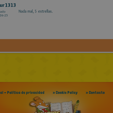
tur1313
Nada mal, 5 estrellas.
cado
06-25
gal - Política de privacidad
» Cookie Policy
» Contacto