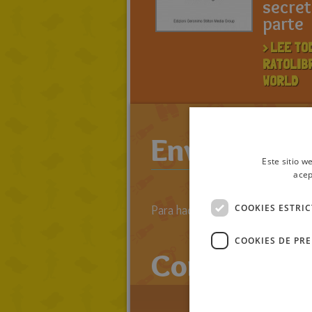
secre
parte
> LEE TO
RATOLIB
WORLD
Enviar come
Este sitio w
acep
COOKIES ESTRI
Para hacer comentarios primero 
COOKIES DE PR
Comentario