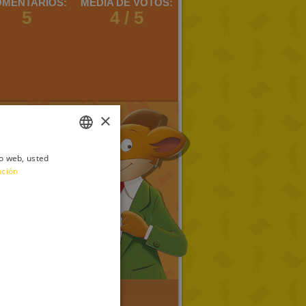
MENTARIOS:
MEDIA DE VOTOS:
5
4 / 5
×
io web, usted
ITALIAN
ación
ENGLISH
FRENCH
GERMAN
SPANISH
LITHUANIAN
HUNGARIAN