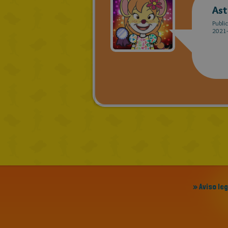
As
Publi
2021-
» Aviso le