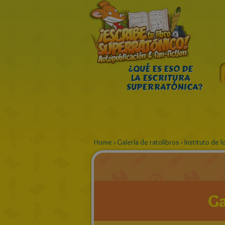
¿QUÉ ES ESO DE
LA ESCRITURA
SUPERRATÓNICA?
Home
›
Galería de ratolibros
›
Instituto de 
Ga