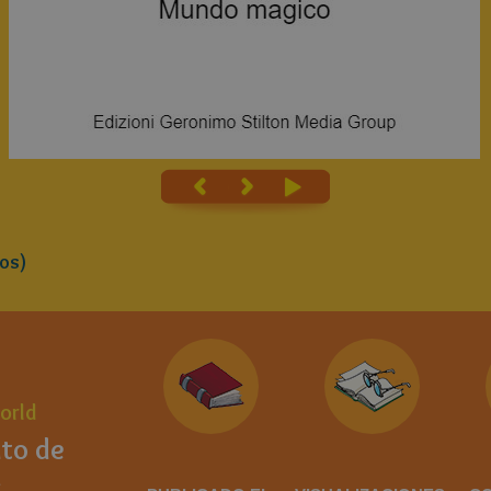
os)
orld
uto de
l