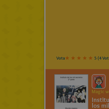
Vota
5
(
4
Vot
Magic w
Instit
los mi