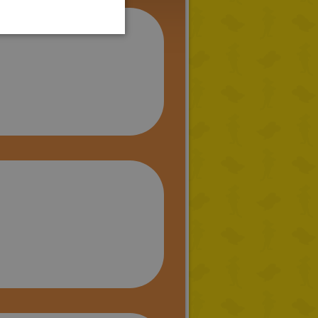
PORTUGUESE
TURKISH
GREEK
RUSSIAN
DUTCH
CATALAN