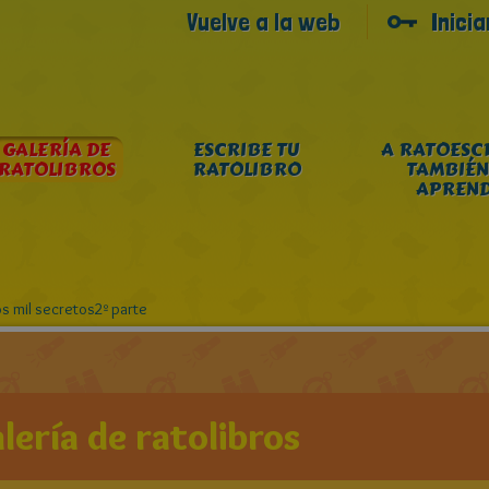
Vuelve a la web
Inici
GALERÍA DE
ESCRIBE TU
A RATOESC
RATOLIBROS
RATOLIBRO
TAMBIÉN
APREN
los mil secretos2º parte
lería de ratolibros