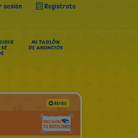
ar sesión
Regístrate
RIBIR
MI TABLÓN
 SE
DE ANUNCIOS
DE
Atrás