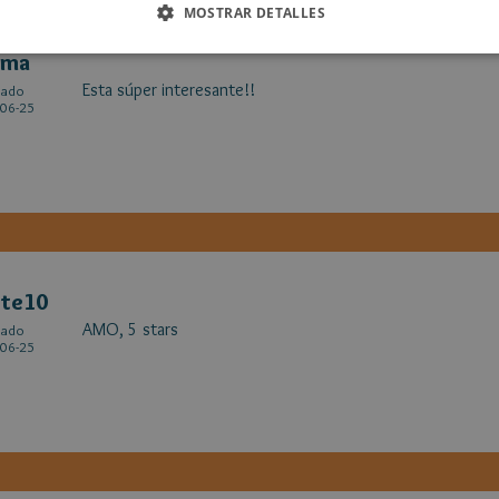
MOSTRAR DETALLES
ima
Esta súper interesante!!
cado
06-25
ite10
AMO, 5 stars
cado
06-25