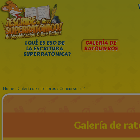
¿QUÉ ES ESO DE
GALERÍA DE
LA ESCRITURA
RATOLIBROS
SUPERRATÓNICA?
Home
›
Galería de ratolibros
›
Concurso Lulú
Galería de rat