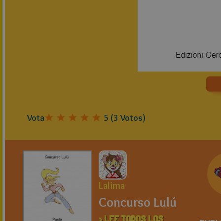
Vota
5
(
3
Votos)
Lalima
Concurso Lulú
> LEE TODOS LOS