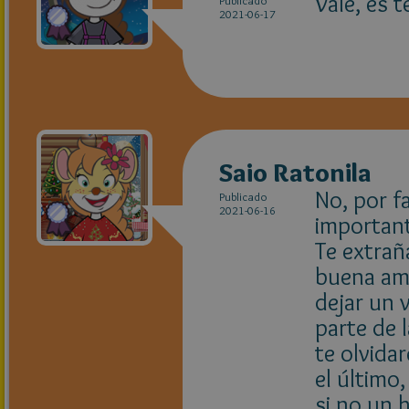
Vale, es 
Publicado
2021-06-17
Saio Ratonila
No, por f
Publicado
2021-06-16
important
Te extra
buena ami
dejar un 
parte de l
te olvida
el último
si no un 