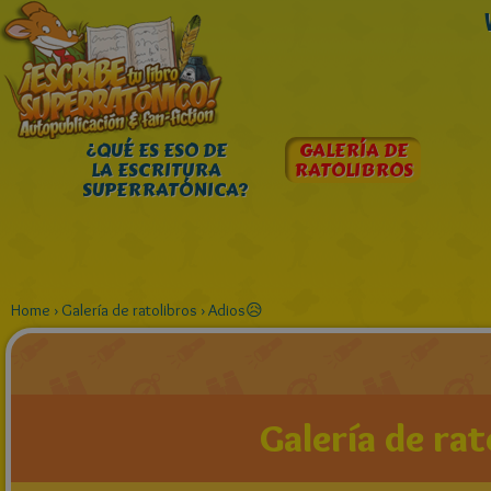
¿QUÉ ES ESO DE
GALERÍA DE
LA ESCRITURA
RATOLIBROS
SUPERRATÓNICA?
Home
›
Galería de ratolibros
›
Adios😥
Galería de rat