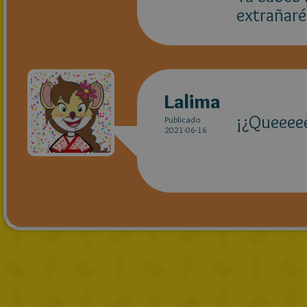
extrañaré 
Lalima
¡¿Queeeee
Publicado
2021-06-16