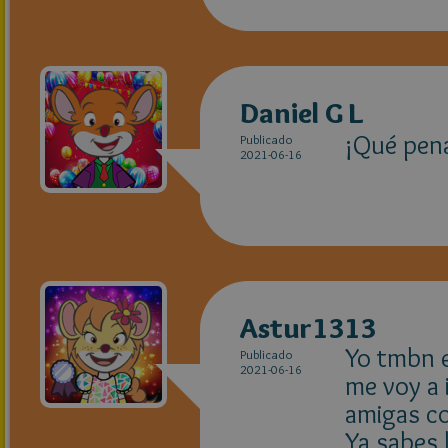
Daniel G L
¡Qué pena
Publicado
2021-06-16
Astur1313
Yo tmbn e
Publicado
2021-06-16
me voy a 
amigas c
Ya sabes l