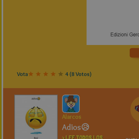
Vota
4
(
8
Votos)
Alarcos
Adios😥
> LEE TODOS LOS