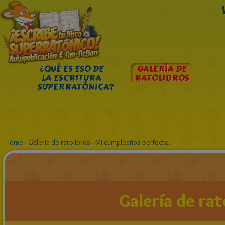
¿QUÉ ES ESO DE
GALERÍA DE
LA ESCRITURA
RATOLIBROS
SUPERRATÓNICA?
Home
›
Galería de ratolibros
›
Mi cumpleaños perfecto.
Galería de rat