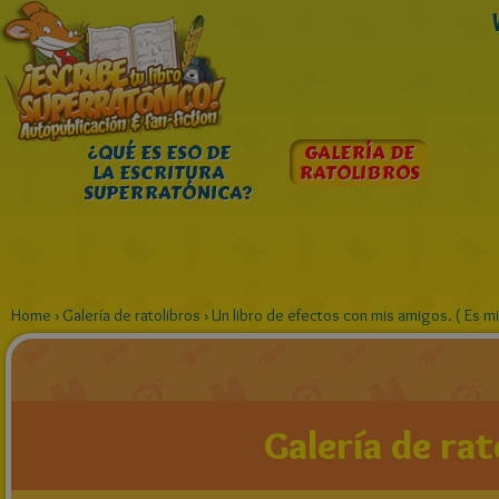
¿QUÉ ES ESO DE
GALERÍA DE
LA ESCRITURA
RATOLIBROS
SUPERRATÓNICA?
Home
›
Galería de ratolibros
›
Un libro de efectos con mis amigos. ( Es mi
Galería de rat