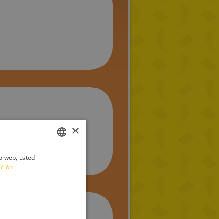
×
io web, usted
ITALIAN
ación
ENGLISH
FRENCH
GERMAN