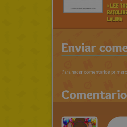
> LEE TO
RATOLIB
LALIMA
Enviar come
Para hacer comentarios primero 
Comentario