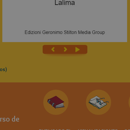
os)
rso de
o