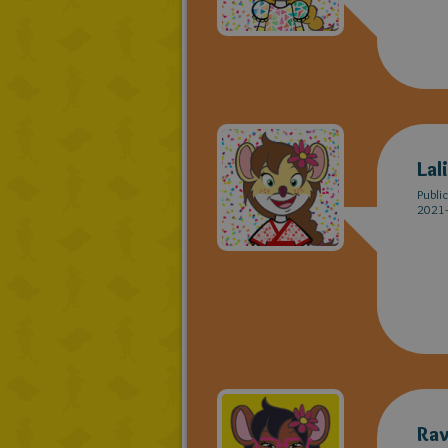
Lal
Publi
2021-
Rav