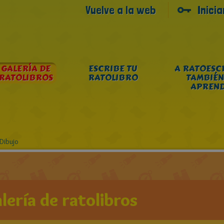
Vuelve a la web
Inici
GALERÍA DE
ESCRIBE TU
A RATOESC
RATOLIBROS
RATOLIBRO
TAMBIÉN
APREN
Dibujo
lería de ratolibros