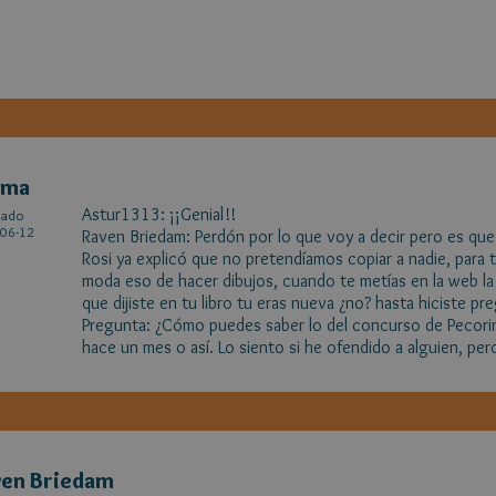
ima
Astur1313: ¡¡Genial!!
cado
06-12
Raven Briedam: Perdón por lo que voy a decir pero es que 
Rosi ya explicó que no pretendíamos copiar a nadie, para
moda eso de hacer dibujos, cuando te metías en la web la 
que dijiste en tu libro tu eras nueva ¿no? hasta hiciste pr
Pregunta: ¿Cómo puedes saber lo del concurso de Pecorina
hace un mes o así. Lo siento si he ofendido a alguien, pero
en Briedam