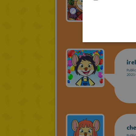
Publi
2021-
ire
Publi
2021-
che
Publi