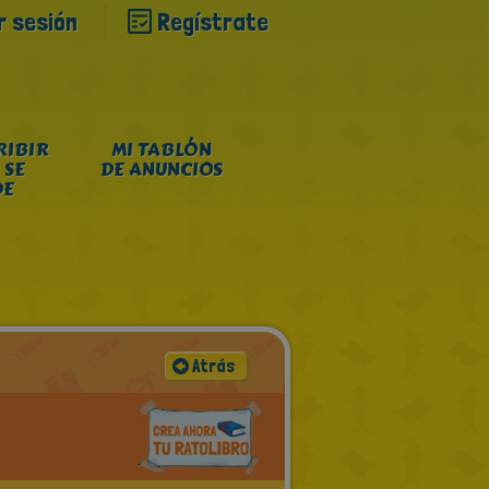
ar sesión
Regístrate
RIBIR
MI TABLÓN
 SE
DE ANUNCIOS
DE
Atrás