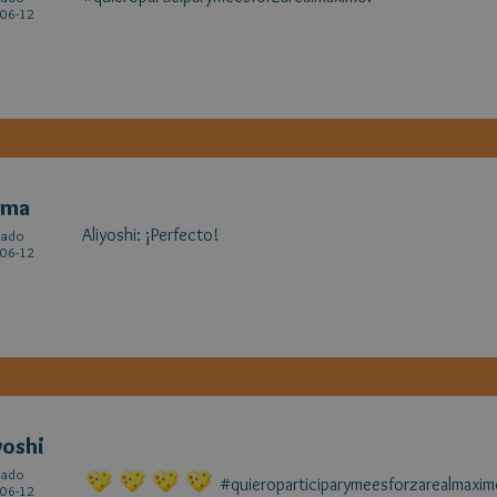
06-12
ima
Aliyoshi: ¡Perfecto!
cado
06-12
yoshi
cado
#quieroparticiparymeesforzarealmaxim
06-12