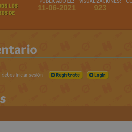
PUBLICADO EL:
VISUALIZACIONES:
CO
DOS LOS
11-06-2021
923
ROS DE
ntario
debes iniciar sesión
Regístrate
Login
s