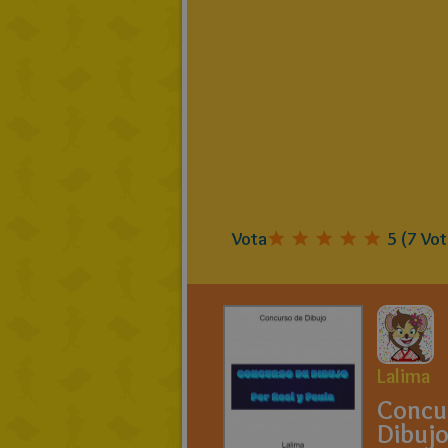
Vota
5
(
7
Vot
Lalima
Concu
Dibuj