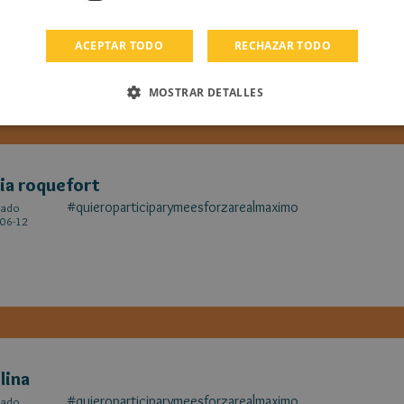
#QuieroParticiparYMeEsforzareAlMaximo
cado
06-12
ACEPTAR TODO
RECHAZAR TODO
MOSTRAR DETALLES
lia roquefort
#quieroparticiparymeesforzarealmaximo
cado
06-12
lina
#quieroparticiparymeesforzarealmaximo.
cado