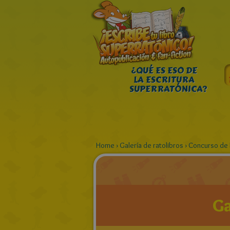
¿QUÉ ES ESO DE
LA ESCRITURA
SUPERRATÓNICA?
Home
›
Galería de ratolibros
›
Concurso de 
Ga