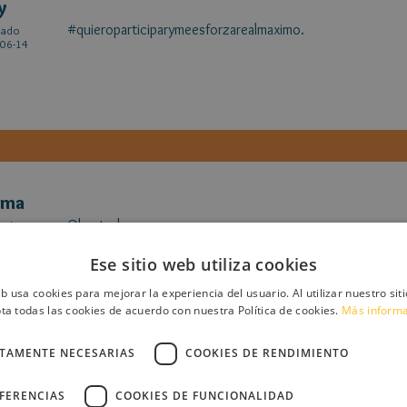
y
#quieroparticiparymeesforzarealmaximo.
cado
06-14
ima
Ok a todas
cado
06-13
Ese sitio web utiliza cookies
eb usa cookies para mejorar la experiencia del usuario. Al utilizar nuestro sit
ta todas las cookies de acuerdo con nuestra Política de cookies.
Más inform
CTAMENTE NECESARIAS
COOKIES DE RENDIMIENTO
o Ratonila
EFERENCIAS
COOKIES DE FUNCIONALIDAD