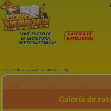
¿QUÉ ES ESO DE
GALERÍA DE
LA ESCRITURA
RATOLIBROS
SUPERRATÓNICA?
Home
›
Galería de ratolibros
›
#MI PERSONAJE
Galería de rat