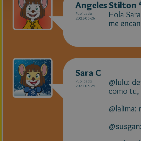
Angeles Stilton 
Hola Sar
Publicado
2021-05-26
me encant
Sara C
@lulu: de
Publicado
2021-05-24
como tu, 
@lalima: 
@susgan: