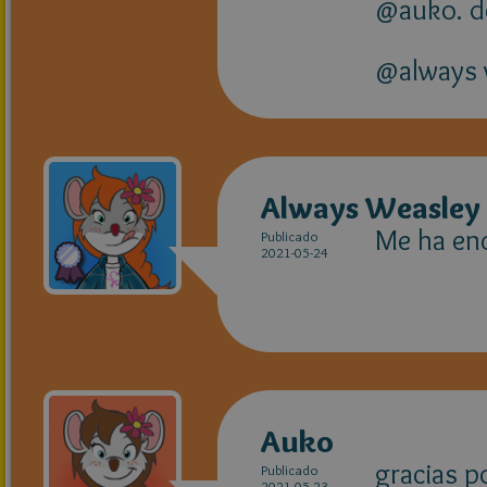
@auko. d
@always w
Always Weasley
Me ha enc
Publicado
2021-05-24
Auko
gracias p
Publicado
2021-05-23