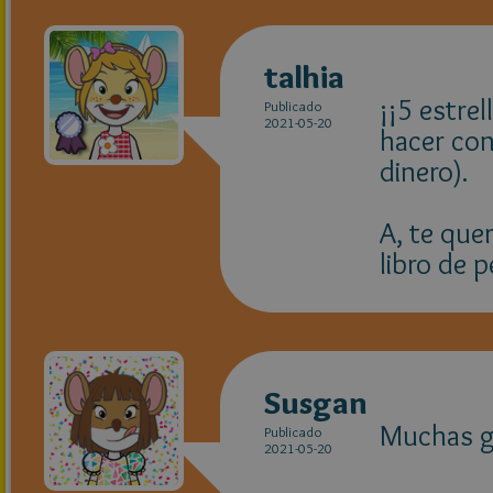
talhia
¡¡5 estre
Publicado
2021-05-20
hacer con
dinero).
A, te que
libro de 
Susgan
Muchas g
Publicado
2021-05-20