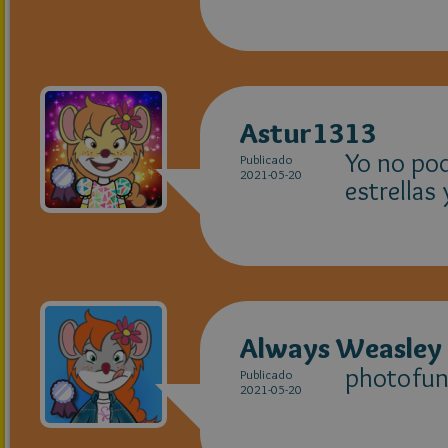
Astur1313
Yo no pod
Publicado
2021-05-20
estrellas
Always Weasley
photofun
Publicado
2021-05-20