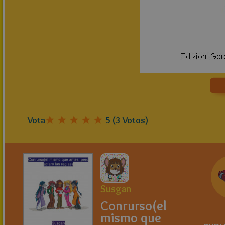
Vota
5
(
3
Votos)
Susgan
Conrurso(el
mismo que