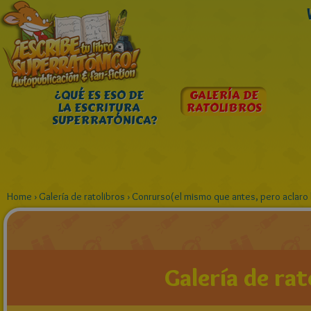
¿QUÉ ES ESO DE
GALERÍA DE
LA ESCRITURA
RATOLIBROS
SUPERRATÓNICA?
Home
›
Galería de ratolibros
›
Conrurso(el mismo que antes, pero aclaro 
Galería de rat