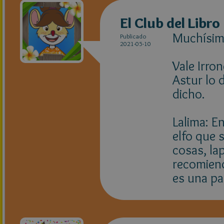
El Club del Libro
Muchísima
Publicado
2021-05-10
Vale Irro
Astur lo 
dicho.
Lalima: En
elfo que 
cosas, la
recomiend
es una p