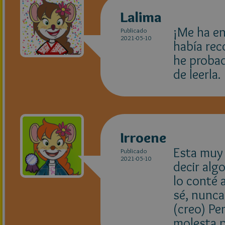
Lalima
¡Me ha en
Publicado
2021-05-10
había rec
he probad
de leerla.
Irroene
Esta muy 
Publicado
2021-05-10
decir alg
lo conté 
sé, nunca
(creo) Pe
molesta p