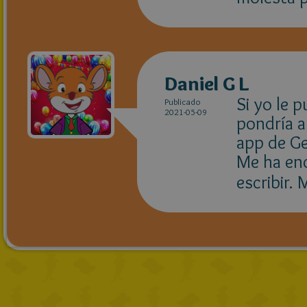
Daniel G L
Si yo le 
Publicado
2021-05-09
pondría a
app de G
Me ha enc
escribir.