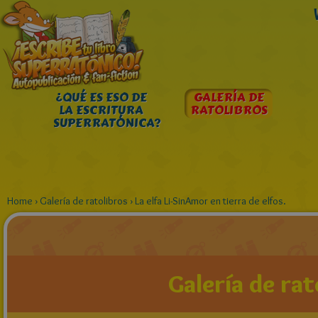
¿QUÉ ES ESO DE
GALERÍA DE
LA ESCRITURA
RATOLIBROS
SUPERRATÓNICA?
Home
›
Galería de ratolibros
›
La elfa Li-SinAmor en tierra de elfos.
Galería de rat