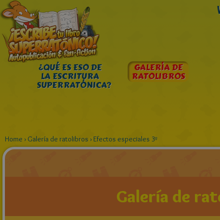
¿QUÉ ES ESO DE
GALERÍA DE
LA ESCRITURA
RATOLIBROS
SUPERRATÓNICA?
Home
›
Galería de ratolibros
›
Efectos especiales 3º
Galería de rat