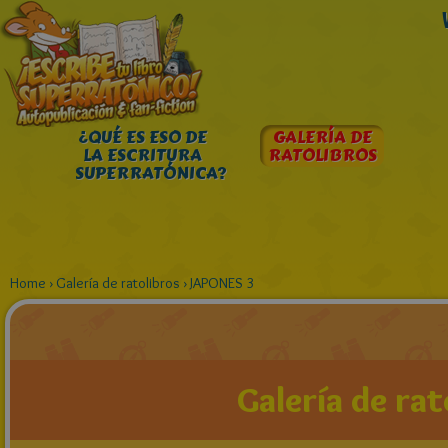
¿QUÉ ES ESO DE
GALERÍA DE
LA ESCRITURA
RATOLIBROS
SUPERRATÓNICA?
Home
›
Galería de ratolibros
›
JAPONES 3
Galería de rat