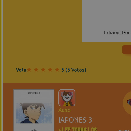
Vota
5
(
5
Votos)
Auko
JAPONES 3
> LEE TODOS LOS