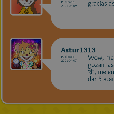
gracias a
Publicado
2021-04-09
Astur1313
Wow, me h
Publicado
2021-04-07
gozaim
す, me enc
dar 5 sta