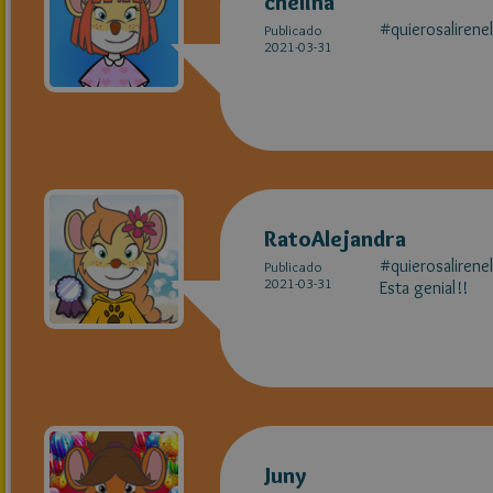
chelina
#quierosalirene
Publicado
2021-03-31
RatoAlejandra
#quierosalirene
Publicado
2021-03-31
Esta genial!!
Juny