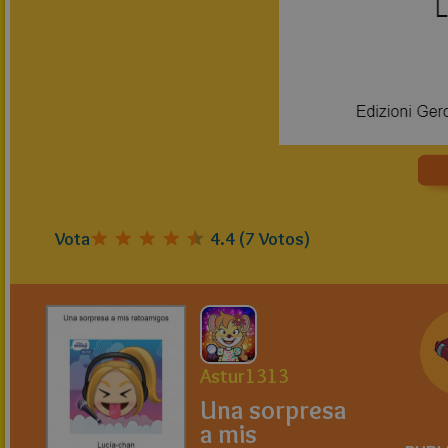
Vota
4.4
(
7
Votos)
Astur1313
Una sorpresa
a mis