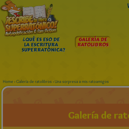
¿QUÉ ES ESO DE
GALERÍA DE
LA ESCRITURA
RATOLIBROS
SUPERRATÓNICA?
Home
›
Galería de ratolibros
›
Una sorpresa a mis ratoamigos
Galería de rat