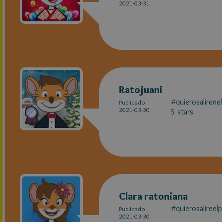
2021-03-31
Ratojuani
#quierosalirene
Publicado
2021-03-30
5 stars
Clara ratoniana
#quierosalireel
Publicado
2021-03-30