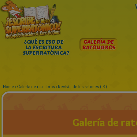
¿QUÉ ES ESO DE
GALERÍA DE
LA ESCRITURA
RATOLIBROS
SUPERRATÓNICA?
Home
›
Galería de ratolibros
›
Revista de los ratones ( 3 )
Galería de rat