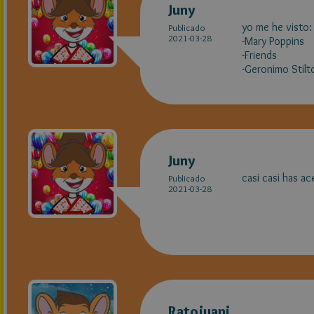
Juny
yo me he visto:
Publicado
2021-03-28
-Mary Poppins
-Friends
-Geronimo Stilt
Juny
casi casi has ac
Publicado
2021-03-28
Ratojuani