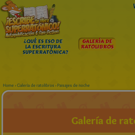
¿QUÉ ES ESO DE
GALERÍA DE
LA ESCRITURA
RATOLIBROS
SUPERRATÓNICA?
Home
›
Galería de ratolibros
›
Paisajes de noche
Galería de rat