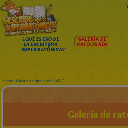
¿QUÉ ES ESO DE
GALERÍA DE
LA ESCRITURA
RATOLIBROS
SUPERRATÓNICA?
Home
›
Galería de ratolibros
›
LARIO
Galería de rat