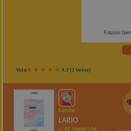
Vota
4.3
(
3
Votos)
bambú
LARIO
> LEE TODOS LOS